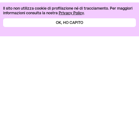
Il sito non utilizza cookie di profilazione né di tracciamento.
Per maggiori
informazioni consulta la nostra
Privacy Policy
.
OK, HO CAPITO
Search
Search
Recent Posts
Recent Comments
No comments to show.
Archives
No archives to show.
Categories
No categories