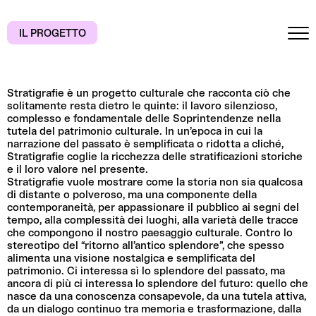
Skip
to
content
IL PROGETTO
Stratigrafie è un progetto culturale che racconta ciò che
solitamente resta dietro le quinte: il lavoro silenzioso,
complesso e fondamentale delle Soprintendenze nella
tutela del patrimonio culturale. In un’epoca in cui la
narrazione del passato è semplificata o ridotta a cliché,
Stratigrafie coglie la ricchezza delle stratificazioni storiche
e il loro valore nel presente.
Stratigrafie vuole mostrare come la storia non sia qualcosa
di distante o polveroso, ma una componente della
contemporaneità, per appassionare il pubblico ai segni del
tempo, alla complessità dei luoghi, alla varietà delle tracce
che compongono il nostro paesaggio culturale. Contro lo
stereotipo del “ritorno all’antico splendore”, che spesso
alimenta una visione nostalgica e semplificata del
patrimonio. Ci interessa sì lo splendore del passato, ma
ancora di più ci interessa lo splendore del futuro: quello che
nasce da una conoscenza consapevole, da una tutela attiva,
da un dialogo continuo tra memoria e trasformazione, dalla