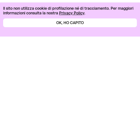
Il sito non utilizza cookie di profilazione né di tracciamento.
Per maggiori
informazioni consulta la nostra
Privacy Policy
.
OK, HO CAPITO
Search
Search
Recent Posts
Recent Comments
No comments to show.
Archives
No archives to show.
Categories
No categories