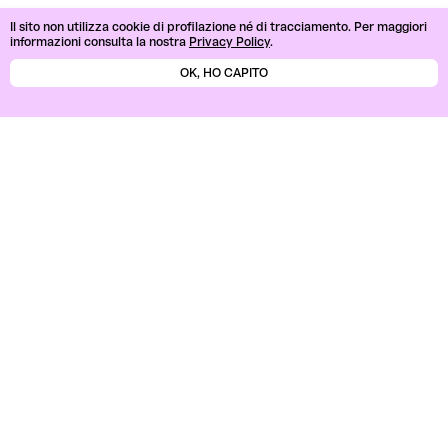
Il sito non utilizza cookie di profilazione né di tracciamento.
Per maggiori
informazioni consulta la nostra
Privacy Policy
.
OK, HO CAPITO
Search
Search
Recent Posts
Recent Comments
No comments to show.
Archives
No archives to show.
Categories
No categories