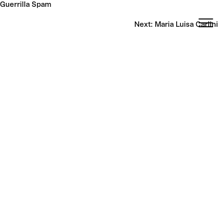
Skip
Guerrilla Spam
to
content
Post
Next:
Maria Luisa Carlini
navigation