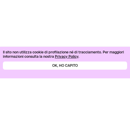
Il sito non utilizza cookie di profilazione né di tracciamento.
Per maggiori
informazioni consulta la nostra
Privacy Policy
.
OK, HO CAPITO
Stratigrafie
Cantieri di storie
Soprintendenza Archeologia, Belle Arti
e Paesaggio per la Liguria
@mic_stratigrafie